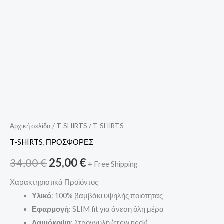
Αρχική σελίδα
/
T-SHIRTS
/ T-SHIRTS
T-SHIRTS
,
ΠΡΟΣΦΟΡΕΣ
34,00
€
25,00
€
+ Free Shipping
Χαρακτηριστικά Προϊόντος
Υλικό
: 100% βαμβάκι υψηλής ποιότητας
Εφαρμογή
: SLIM fit για άνεση όλη μέρα
Λαιμόκοψη
: Στρογγυλή (crew neck)