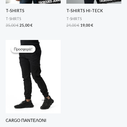
T-SHIRTS
T-SHIRTS HI-TECK
T-SHIRTS
T-SHIRTS
35,00
€
25,00
€
24,00
€
19,00
€
Original
Η
price
τρέχουσα
Προσφορά!
Προσφορά!
was:
τιμή
66,00 €.
είναι:
45,00 €.
CARGO ΠΑΝΤΕΛΟΝΙ