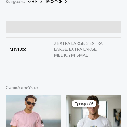
Κατηγορίες:
T-SHIRTS
,
ΠΡΟΣΦΟΡΕΣ
Επιπλέον πληροφορίες
2 EXTRA LARGE, 3 EXTRA
Μέγεθος
LARGE, EXTRA LARGE,
MEDIOYM, SMAL
Σχετικά προϊόντα
Original
Η
price
τρέχουσα
Προσφορά!
Προσφορά!
was:
τιμή
24,00 €.
είναι:
19,00 €.