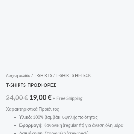
Αρχική σελίδα
/
T-SHIRTS
/ T-SHIRTS HI-TECK
T-SHIRTS
,
ΠΡΟΣΦΟΡΕΣ
24,00
€
19,00
€
+ Free Shipping
Χαρακτηριστικά Προϊόντος
Υλικό
: 100% βαμβάκι υψηλής ποιότητας
Εφαρμογή
: Κανονική (regular fit) για άνεση όλη μέρα
Λαιμόκοψη
: Στρογγυλή (crew neck)