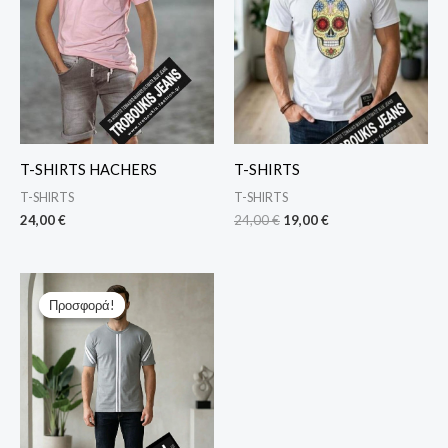
T-SHIRTS HACHERS
T-SHIRTS
T-SHIRTS
T-SHIRTS
24,00
€
24,00
€
19,00
€
Original
Η
price
τρέχουσα
Προσφορά!
Προσφορά!
was:
τιμή
34,00 €.
είναι:
27,00 €.