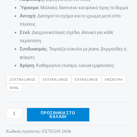
Ύφασμα
: Μαλακό, διαπνέον και φιλικό προς το δέρμα
Αντοχή
: Διατηρεί το σχήμα και το χρώμα μετά από
πλύσεις
Στυλ
: Διαχρονικό basic σχέδιο, ιδανικό για κάθε
περίσταση
Συνδυασμός
: Ταιριάζει εύκολα με jeans, βερμούδες ή
φόρμες
Χρήση
: Καθημερινό ντύσιμο, casual εμφανίσεις
2 EXTRA LARGE
3 EXTRA LARGE
EXTRA LARGE
MEDIOYM
SMAL
ΠΡΟΣΘΉΚΗ ΣΤΟ
ΚΑΛΆΘΙ
Κωδικός προϊόντος:
ICETECHS 2606