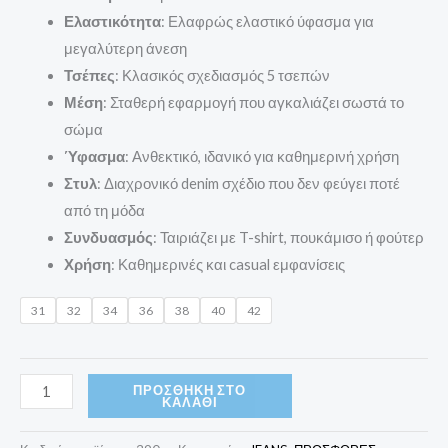
Ελαστικότητα
: Ελαφρώς ελαστικό ύφασμα για
μεγαλύτερη άνεση
Τσέπες
: Κλασικός σχεδιασμός 5 τσεπών
Μέση
: Σταθερή εφαρμογή που αγκαλιάζει σωστά το
σώμα
Ύφασμα
: Ανθεκτικό, ιδανικό για καθημερινή χρήση
Στυλ
: Διαχρονικό denim σχέδιο που δεν φεύγει ποτέ
από τη μόδα
Συνδυασμός
: Ταιριάζει με T-shirt, πουκάμισο ή φούτερ
Χρήση
: Καθημερινές και casual εμφανίσεις
31
32
34
36
38
40
42
ΠΡΟΣΘΉΚΗ ΣΤΟ
ΚΑΛΆΘΙ