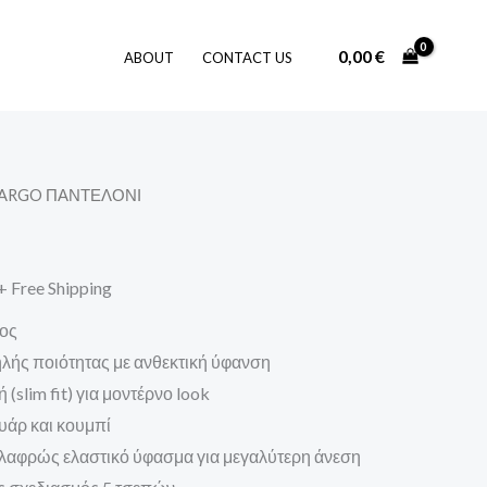
0,00
€
ABOUT
CONTACT US
CARGO ΠΑΝΤΕΛΟΝΙ
l
Η
τρέχουσα
+ Free Shipping
τιμή
τος
είναι:
ηλής ποιότητας με ανθεκτική ύφανση
49,00 €.
ή (slim fit) για μοντέρνο look
υάρ και κουμπί
Ελαφρώς ελαστικό ύφασμα για μεγαλύτερη άνεση