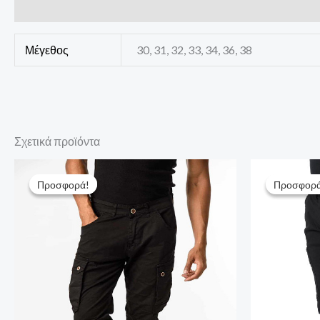
Επιπλέον πληροφορίες
Μέγεθος
30, 31, 32, 33, 34, 36, 38
Σχετικά προϊόντα
Original
Η
Origina
price
τρέχουσα
price
Προσφορά!
Προσφορά!
Προσφορά
Προσφορά
was:
τιμή
was:
66,00 €.
είναι:
66,00 €.
45,00 €.