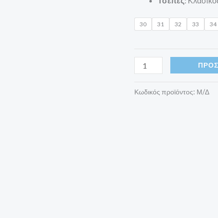
Τσέπες
: Κλασικ
30
31
32
33
34
ΠΡΟΣ
Κωδικός προϊόντος:
Μ/Δ