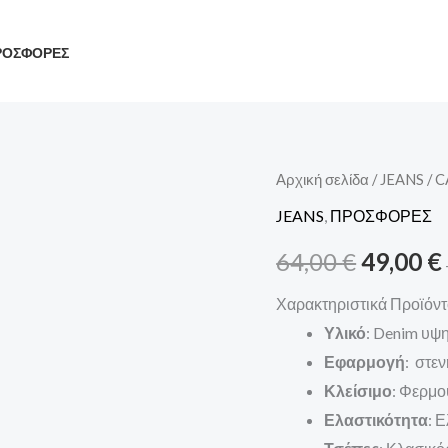
ΡΟΣΦΟΡΕΣ
CARGO
Αρχική σελίδα
/
JEANS
/ 
Origina
ΠΑΝΤΕΛΟΝΙ
JEANS
,
ΠΡΟΣΦΟΡΕΣ
price
ποσότητα
64,00
€
49,00
€
was:
Χαρακτηριστικά Προϊόν
64,00 €.
Υλικό
: Denim υψ
Εφαρμογή
: στεν
Κλείσιμο
: Φερμο
Ελαστικότητα
: 