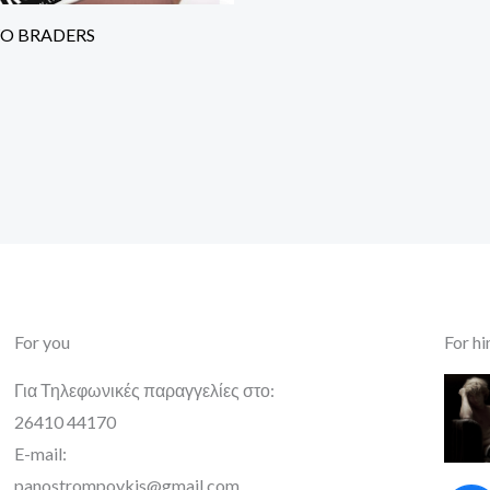
O BRADERS
For you
For h
Για Τηλεφωνικές παραγγελίες στο:
26410 44170
E-mail:
panostrompoykis@gmail.com