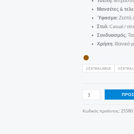
Τσέπη
: Μπροστι
Μανσέτες & τελ
Ύφασμα
: Ζεστό,
Στυλ
: Casual / st
Συνδυασμός
: Τα
Χρήση
: Ιδανικό
2 EXTRA LARGE
3 EXTRA 
ΠΡΟΣ
Κωδικός προϊόντος:
25580