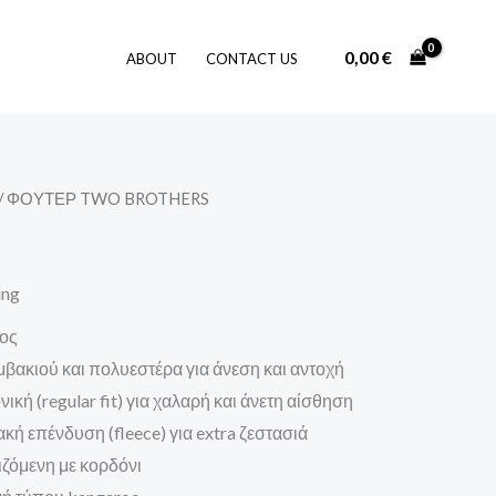
0,00
€
ABOUT
CONTACT US
/ ΦΟΥΤΕΡ TWO BROTHERS
ing
τος
μβακιού και πολυεστέρα για άνεση και αντοχή
νική (regular fit) για χαλαρή και άνετη αίσθηση
ακή επένδυση (fleece) για extra ζεστασιά
ιζόμενη με κορδόνι