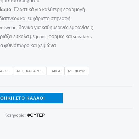
νή τύπου kangaroo
είωμα
: Ελαστικά για καλύτερη εφαρμογή
 διαπνέον και ευχάριστο στην αφή
reetwear, ιδανικό για καθημερινές εμφανίσεις
ιριάζει εύκολα με jeans, φόρμες και sneakers
 για φθινόπωρο και χειμώνα
LARGE
4 EXTRA LARGE
LARGE
MEDIOYM
ΘΉΚΗ ΣΤΟ ΚΑΛΆΘΙ
Κατηγορία:
ΦΟΥΤΕΡ