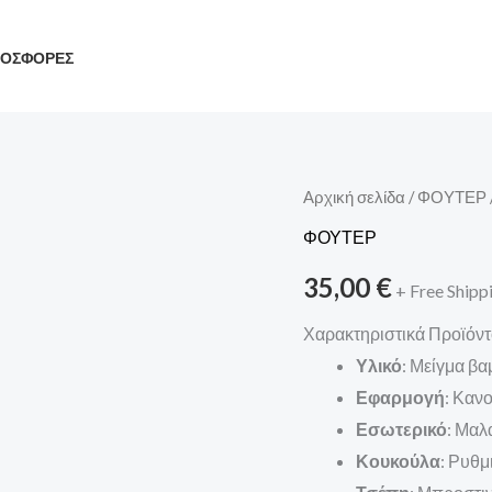
ΟΣΦΟΡΕΣ
ΦΟΥΤΕΡ
Αρχική σελίδα
/
ΦΟΥΤΕΡ
TWO
ΦΟΥΤΕΡ
BROTHERS
35,00
€
+ Free Shipp
ποσότητα
Χαρακτηριστικά Προϊόν
Υλικό
: Μείγμα βα
Εφαρμογή
: Κανο
Εσωτερικό
: Μαλ
Κουκούλα
: Ρυθμ