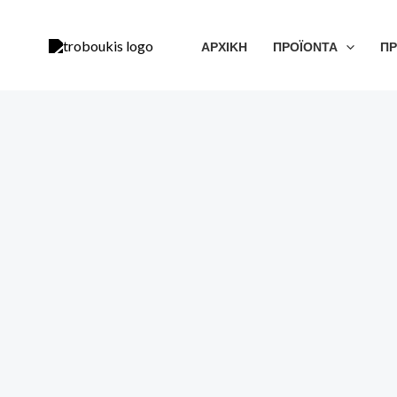
Μετάβαση
στο
ΑΡΧΙΚΗ
ΠΡΟΪΟΝΤΑ
ΠΡ
περιεχόμενο