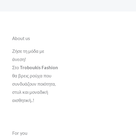
About us
Ζήσε τη μόδα με
άνεση!
Στο
Troboukis Fashion
θα βρεις ρούχα που
συνδυάζουν ποιότητα,
στυλ και μοναδική
αισθητική..!
For you