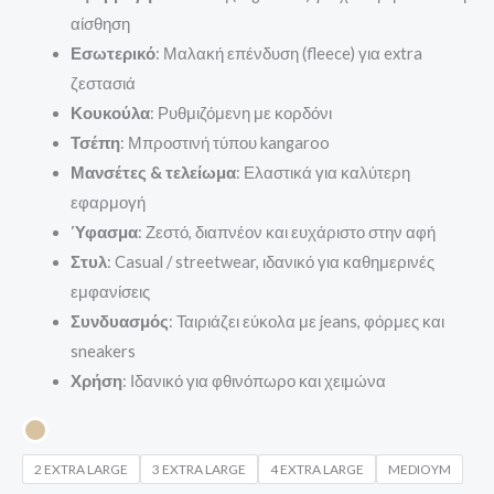
αίσθηση
Εσωτερικό
: Μαλακή επένδυση (fleece) για extra
ζεστασιά
Κουκούλα
: Ρυθμιζόμενη με κορδόνι
Τσέπη
: Μπροστινή τύπου kangaroo
Μανσέτες & τελείωμα
: Ελαστικά για καλύτερη
εφαρμογή
Ύφασμα
: Ζεστό, διαπνέον και ευχάριστο στην αφή
Στυλ
: Casual / streetwear, ιδανικό για καθημερινές
εμφανίσεις
Συνδυασμός
: Ταιριάζει εύκολα με jeans, φόρμες και
sneakers
Χρήση
: Ιδανικό για φθινόπωρο και χειμώνα
2 EXTRA LARGE
3 EXTRA LARGE
4 EXTRA LARGE
MEDIOYM