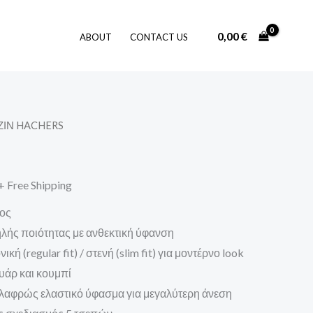
0,00
€
ABOUT
CONTACT US
ΤΖΙΝ HACHERS
l
Η
τρέχουσα
+ Free Shipping
τιμή
τος
είναι:
ηλής ποιότητας με ανθεκτική ύφανση
49,00 €.
νική (regular fit) / στενή (slim fit) για μοντέρνο look
υάρ και κουμπί
Ελαφρώς ελαστικό ύφασμα για μεγαλύτερη άνεση