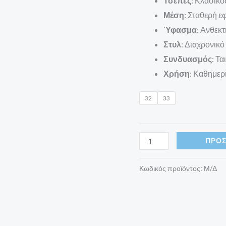
Τσέπες
: Κλασικ
Μέση
: Σταθερή 
Ύφασμα
: Ανθεκτ
Στυλ
: Διαχρονικό
Συνδυασμός
: Τα
Χρήση
: Καθημερι
32
33
ΠΡΟΣ
Κωδικός προϊόντος:
Μ/Δ