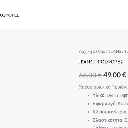
ΟΣΦΟΡΕΣ
ΤΖΙΝ
Αρχική σελίδα
/
JEANS
/ 
Origina
HACHERS
JEANS
,
ΠΡΟΣΦΟΡΕΣ
price
ποσότητα
66,00
€
49,00
€
was:
Χαρακτηριστικά Προϊόν
66,00 €.
Υλικό
: Denim υψ
Εφαρμογή
: Κανο
Κλείσιμο
: Φερμο
Ελαστικότητα
: 