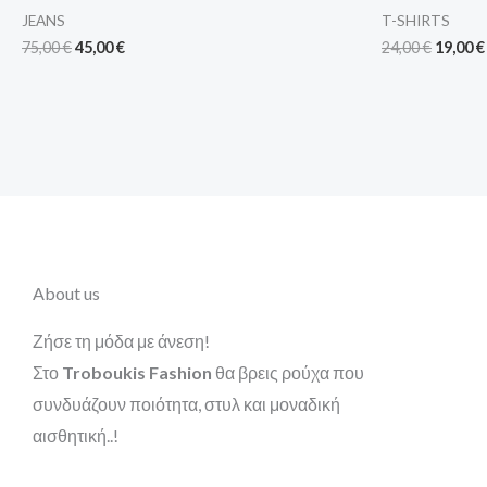
JEANS
T-SHIRTS
75,00
€
45,00
€
24,00
€
19,00
€
About us
Ζήσε τη μόδα με άνεση!
Στο
Troboukis Fashion
θα βρεις ρούχα που
συνδυάζουν ποιότητα, στυλ και μοναδική
αισθητική..!