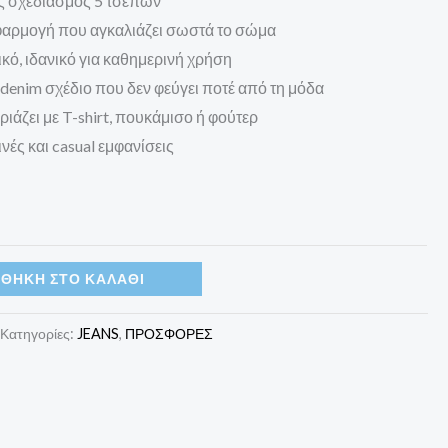
ός σχεδιασμός 5 τσεπών
εφαρμογή που αγκαλιάζει σωστά το σώμα
ικό, ιδανικό για καθημερινή χρήση
 denim σχέδιο που δεν φεύγει ποτέ από τη μόδα
ιριάζει με T-shirt, πουκάμισο ή φούτερ
νές και casual εμφανίσεις
ΘΉΚΗ ΣΤΟ ΚΑΛΆΘΙ
Κατηγορίες:
JEANS
,
ΠΡΟΣΦΟΡΕΣ