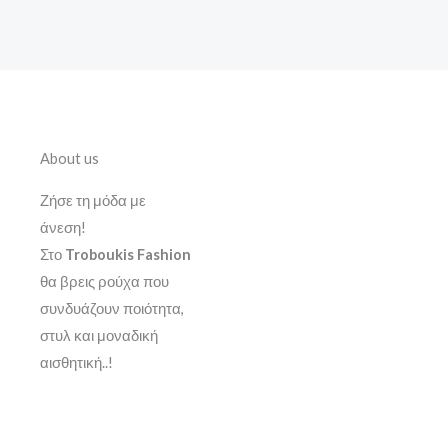
About us
Ζήσε τη μόδα με
άνεση!
Στο
Troboukis Fashion
θα βρεις ρούχα που
συνδυάζουν ποιότητα,
στυλ και μοναδική
αισθητική..!