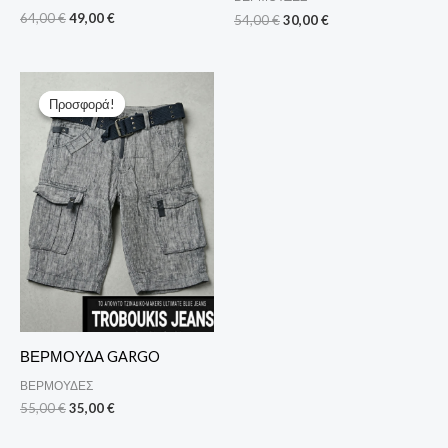
64,00
€
49,00
€
54,00
€
30,00
€
Original
Η
price
τρέχουσα
Προσφορά!
Προσφορά!
was:
τιμή
55,00 €.
είναι:
35,00 €.
ΒΕΡΜΟΥΔΑ GARGO
ΒΕΡΜΟΥΔΕΣ
55,00
€
35,00
€